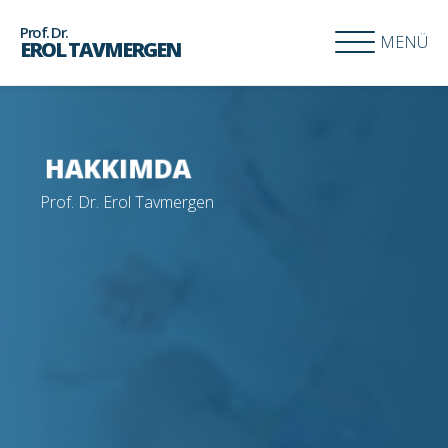
Prof. Dr.
MENÜ
EROL TAVMERGEN
H
A
K
K
I
M
D
A
Prof. Dr. Erol Tavmergen