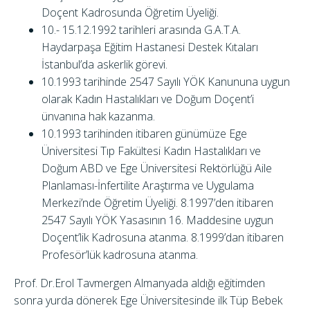
Doçent Kadrosunda Öğretim Üyeliği.
10.- 15.12.1992 tarihleri arasında G.A.T.A.
Haydarpaşa Eğitim Hastanesi Destek Kıtaları
İstanbul’da askerlik görevi.
10.1993 tarihinde 2547 Sayılı YÖK Kanununa uygun
olarak Kadın Hastalıkları ve Doğum Doçent’i
ünvanına hak kazanma.
10.1993 tarihinden itibaren günümüze Ege
Üniversitesi Tıp Fakültesi Kadın Hastalıkları ve
Doğum ABD ve Ege Üniversitesi Rektörlüğü Aile
Planlaması-İnfertilite Araştırma ve Uygulama
Merkezi’nde Öğretim Üyeliği. 8.1997’den itibaren
2547 Sayılı YÖK Yasasının 16. Maddesine uygun
Doçent’lik Kadrosuna atanma. 8.1999’dan itibaren
Profesör’lük kadrosuna atanma.
Prof. Dr.Erol Tavmergen Almanyada aldığı eğitimden
sonra yurda dönerek Ege Üniversitesinde ilk Tüp Bebek