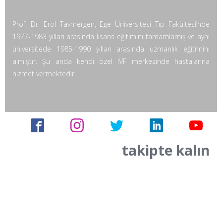
Prof. Dr. Erol Tavmergen, Ege Üniversitesi Tıp Fakültesi’nde
1977-1983 yılları arasında lisans eğitimini tamamlamış ve aynı
üniversitede 1985-1990 yılları arasında uzmanlık eğitimini
almıştır. Şu anda kendi özel IVF merkezinde hastalarına
hizmet vermektedir.
takipte kalın